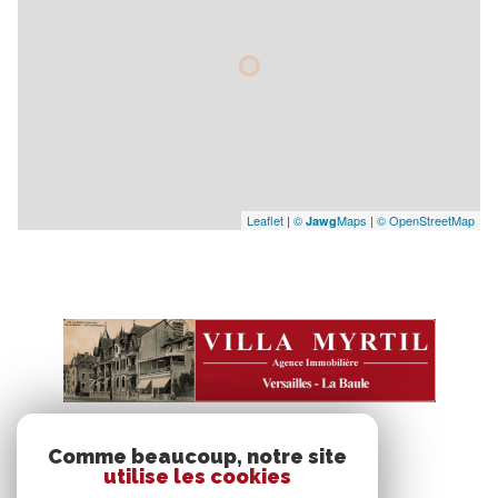
Leaflet
|
©
Maps
|
© OpenStreetMap
Jawg
Comme beaucoup, notre site
VOTRE ESPACE
utilise les cookies