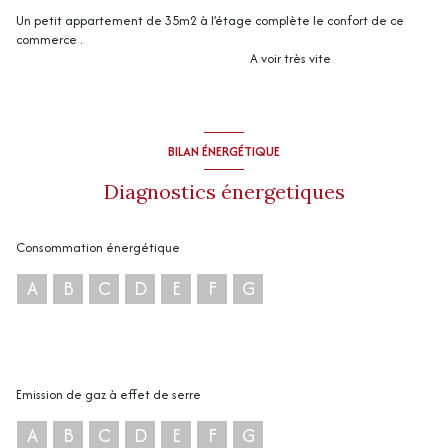
Un petit appartement de 35m2 à l’étage complète le confort de ce
commerce .
A voir très vite
BILAN ÉNERGÉTIQUE
Diagnostics énergetiques
Consommation énergétique
A
B
C
D
E
F
G
Emission de gaz à effet de serre
A
B
C
D
E
F
G