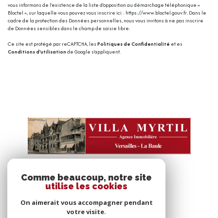
vous informons de l’existence de la liste d'opposition au démarchage téléphonique «
Bloctel », sur laquelle vous pouvez vous inscrire ici :
https://www.bloctel.gouv.fr
. Dans le
cadre de la protection des Données personnelles, nous vous invitons à ne pas inscrire
de Données sensibles dans le champ de saisie libre.
Ce site est protégé par reCAPTCHA, les
Politiques de Confidentialité
et es
Conditions d'utilisation
de Google s'appliquent.
Comme beaucoup, notre site
VOTRE ESPACE
utilise les cookies
Espace propriétaire
On aimerait vous accompagner pendant
votre visite.