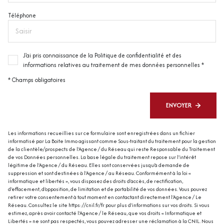
Téléphone
J'ai pris connaissance de la Politique de confidentialité et des
informations relatives au traitement de mes données personnelles *
* Champs obligatoires
ENVOYER
Les informations recueillies sur ce formulaire sont enregistrées dans un fichier
informatisé par La Boite Immo agissant comme Sous-traitant du traitement pour la gestion
de la clientèle/prospects de l'Agence / du Réseau qui reste Responsable du Traitement
de vos Données personnelles. La base légale du traitement repose sur l'intérêt
légitime de l'Agence / du Réseau. Elles sont conservées jusqu'à demande de
suppression et sont destinées à l'Agence / au Réseau. Conformément à la loi «
informatique et libertés », vous disposez des droits d’accès, de rectification,
d’effacement, d’opposition, de limitation et de portabilité de vos données. Vous pouvez
retirer votre consentement à tout moment en contactant directement l’Agence / Le
Réseau. Consultez le site
https://cnil.fr/fr
pour plus d’informations sur vos droits. Si vous
estimez, après avoir contacté l'Agence / le Réseau, que vos droits « Informatique et
Libertés » ne sont pas respectés, vous pouvez adresser une réclamation à la CNIL. Nous